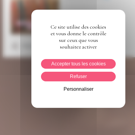
Ce site utilise des cookies
et vous donne le contrôle
sur ceux que vous
souhaitez activer
Accepter tous les cookies
Refuser
Personnaliser