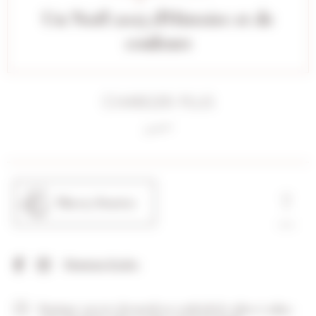
Un Noël 2025 d'Histoire et de
couleurs
Charger plus
Thierry Bouvier
Mentions légales
Boutique ouverte du mardi au vendredi de 07h00 à 19h30